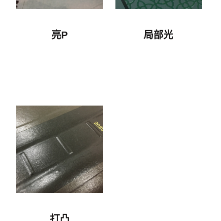
亮P
局部光
打凸