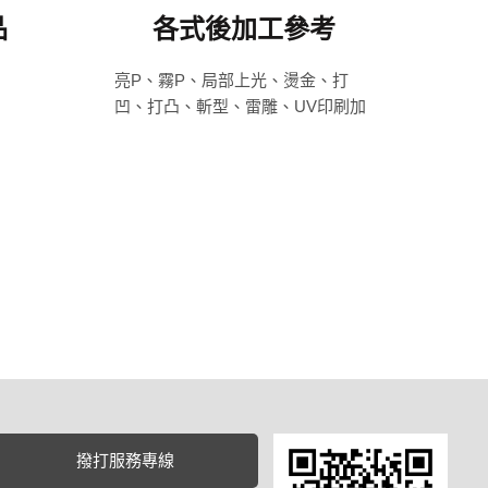
品
各式後加工參考
亮P、霧P、局部上光、燙金、打
凹、打凸、斬型、雷雕、UV印刷加
互斥油。
撥打服務專線