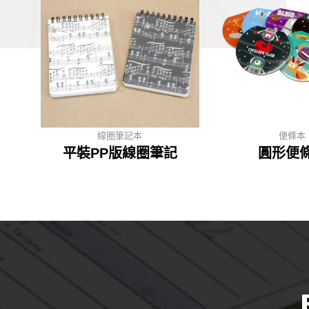
線圈筆記本
便條本
平裝PP版線圈筆記
圓形便條本