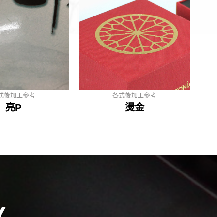
各式後加工參考
特殊
燙金
茶葉
Y