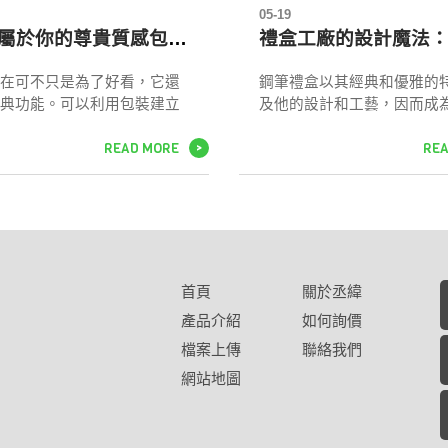
05-19
設計專屬於你的尊貴質感包裝盒
在可不只是為了好看，它還
鋼筆禮盒以其經典和優雅的
典功能。可以利用包裝建立
及他的設計和工藝，因而成
，增添競爭優勢，掌握五
特而有價值的禮物選擇。它
READ MORE
RE
盒設計，可以既精緻又實
性和品味，並能在特殊的場
>
利用加工起到點睛之筆的作
者帶來喜悅和驚喜。鋼筆禮
裝盒起來更生動。
不僅體現在實用性上，同時
設計的多樣性和創意使禮物
和個性化。丞緯的禮盒工廠
業的製作工藝和定制化的服
禮盒的品質和特殊性。一份
首頁
關於丞緯
物，傳遞著我們對受贈者的
產品介紹
如何詢價
福，在下一次你尋找一份優
的禮物時，不妨考慮鋼筆禮
檔案上傳
聯絡我們
成為你表達情感和心意的完
網站地圖
帶給人們無盡的喜悅和感動