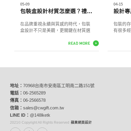
05-09
04-15
包裝盒設計材質怎麼選？禮盒設計5大要點｜包裝盒設計公司推薦
在品牌重視永續與質感的時代，包裝
包裝的存
盒設計不只是美觀，更關鍵在材質選
有很多經
擇與體驗設計。丞緯專注高質感禮盒
品牌識別
READ MORE
設計，嚴選牛皮紙、萊妮紙、馬糞紙
點，包裝
>
等常見ESG材質，兼顧美感、結構與
用，並且
永續理念。從紙材磅數、結構設計到
用，讓包
加工細節，我們讓設計師的每個想法
都能真實落地。無論是精品包裝盒設
計還是品牌禮盒設計專案，丞緯都是
你值得信賴的實作夥伴。
地址：
70968台南市安南區工明南二路151號
電話：
06-2565289
傳真：
06-2566578
信箱：
sales@cwgift.com.tw
LINE ID：
@148lketk
2021© Copyright All Rights Reserved
蘋果網頁設計