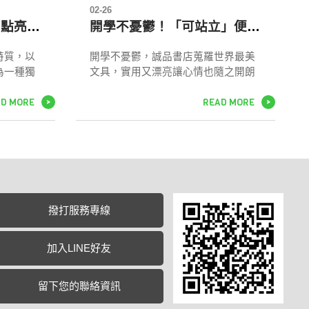
02-26
禮盒工廠的設計魔法：點亮鋼筆禮盒設計的無限可能性
開學不憂鬱！「可站立」便條紙、小熱狗橡皮擦 誠品開學季趣味療癒
特質，以
開學不憂鬱，誠品書店蒐羅世界最美
為一種獨
文具，實用又漂亮讓心情也隨之開朗
展現了個
起來。由日本知名設計師深澤直人監
AD MORE
READ MORE
合為受贈
製的「PLUS Team-Demi磁吸文具
>
>
盒的價值
組」，小小一盒就有剪刀、尺、膠
精美禮盒
帶、釘書機、膠水等8種文具，磁吸式
更加獨特
設計讓收納更容易；便條紙貼在桌上
則通過專
總是找不到嗎？
務來確保
珍貴的禮
尊重和祝
撥打服務專線
雅而精緻
盒，讓它
加入LINE好友
美選擇，
。
留下您的聯絡資訊